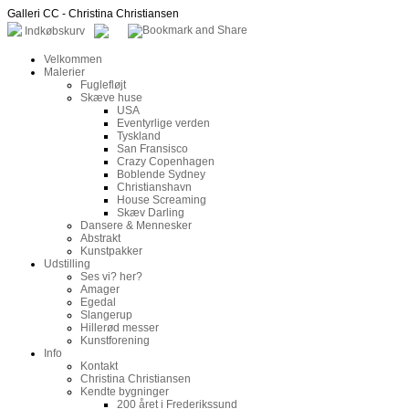
Galleri CC - Christina Christiansen
Indkøbskurv
Velkommen
Malerier
Fuglefløjt
Skæve huse
USA
Eventyrlige verden
Tyskland
San Fransisco
Crazy Copenhagen
Boblende Sydney
Christianshavn
House Screaming
Skæv Darling
Dansere & Mennesker
Abstrakt
Kunstpakker
Udstilling
Ses vi? her?
Amager
Egedal
Slangerup
Hillerød messer
Kunstforening
Info
Kontakt
Christina Christiansen
Kendte bygninger
200 året i Frederikssund