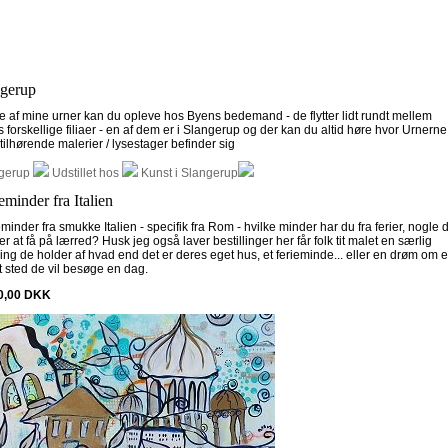
ngerup
e af mine urner kan du opleve hos Byens bedemand - de flytter lidt rundt mellem
 forskellige filiaer - en af dem er i Slangerup og der kan du altid høre hvor Urnerne
ilhørende malerier / lysestager befinder sig
gerup
Udstillet hos
Kunst i Slangerup
eminder fra Italien
minder fra smukke Italien - specifik fra Rom - hvilke minder har du fra ferier, nogle 
r at få på lærred? Husk jeg også laver bestillinger her får folk tit malet en særlig
ng de holder af hvad end det er deres eget hus, et ferieminde... eller en drøm om e
t sted de vil besøge en dag.
0,00
DKK