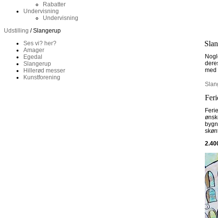
Rabatter
Undervisning
Undervisning
Udstilling
/ Slangerup
Sla
Ses vi? her?
Amager
Nogl
Egedal
deres
Slangerup
med t
Hillerød messer
Kunstforening
Slan
Feri
Ferie
ønske
bygni
skøn
2.40