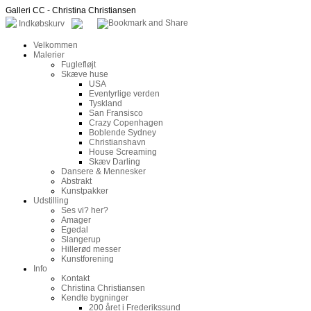
Galleri CC - Christina Christiansen
Indkøbskurv
Velkommen
Malerier
Fuglefløjt
Skæve huse
USA
Eventyrlige verden
Tyskland
San Fransisco
Crazy Copenhagen
Boblende Sydney
Christianshavn
House Screaming
Skæv Darling
Dansere & Mennesker
Abstrakt
Kunstpakker
Udstilling
Ses vi? her?
Amager
Egedal
Slangerup
Hillerød messer
Kunstforening
Info
Kontakt
Christina Christiansen
Kendte bygninger
200 året i Frederikssund