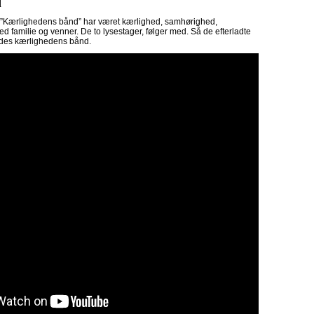
d
en ”Kærlighedens bånd” har været kærlighed, samhørighed,
 familie og venner. De to lysestager, følger med. Så de efterladte
ndes kærlighedens bånd.