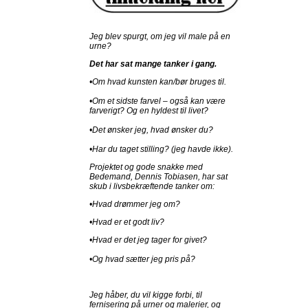
Jeg blev spurgt, om jeg vil male på en
urne?
Det har sat mange tanker i gang.
•Om hvad kunsten kan/bør bruges til.
•Om et sidste farvel – også kan være
farverigt? Og en hyldest til livet?
•Det ønsker jeg, hvad ønsker du?
•Har du taget stilling? (jeg havde ikke).
Projektet og gode snakke med
Bedemand, Dennis Tobiasen, har sat
skub i livsbekræftende tanker om:
•Hvad drømmer jeg om?
•Hvad er et godt liv?
•Hvad er det jeg tager for givet?
•Og hvad sætter jeg pris på?
Jeg håber, du vil kigge forbi, til
fernisering på urner og malerier, og