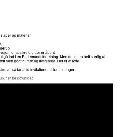
sestager og malerier
d,
ngerup
orvejen for at sikre dig der er åbent.
t gå ind i en Bedemandsforretning. Men det er en helt særlig af
mødt med godt humør og livsglæde. Det er et løfte.
sbrevet
så får altid invitationer til ferniseringer.
Klik her for download