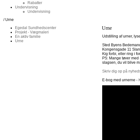
Rabatter
Undervisning
Undervisning
/ Urne
Urne
Egedal Sundhedscenter
Projekt - Vægmaleri
Udstilling af urner, ly
En aktiv familie
Urne
Sted Byens Bedeman
Kongensgade 11 Sla
Kig forbi, eller ring i f
PS: Mange tøver med a
slagsen, du vil blive 
Skriv dig op på nyhed
E-bog med urnerne -