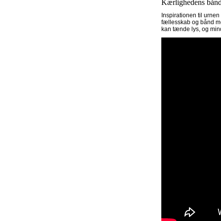
Kærlighedens bån
Inspirationen til urn
fællesskab og bånd med
kan tænde lys, og mi