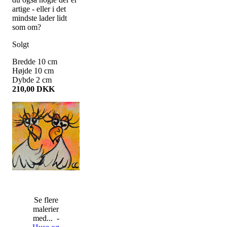
artige - eller i det
mindste lader lidt
som om?
Solgt
Bredde
10
cm
Højde
10
cm
Dybde
2
cm
210,00
DKK
Se flere
malerier
med... -