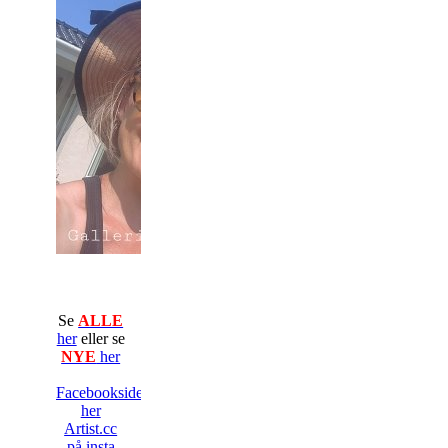
Se
ALLE
her
eller se
NYE
her
Facebooksiden
her
Artist.cc
på insta