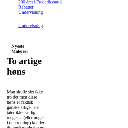
200 året i Frederikssund
Rabatter
Undervisning
Undervisning
Nyeste
Malerier
To artige
høns
Man skulle slet ikke
tro det men disse
høns er faktisk
ganske artige - de
taler ikke særlig
meget ... (eller noget
i den retning) kender
du også nogle der er