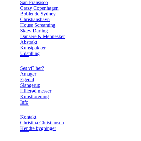
San Fransisco
Crazy Copenhagen
Boblende Sydney
Christianshavn
House Screaming
Skæv Darling
Dansere & Mennesker
Abstrakt
Kunstpakker
Udstilling
Ses vi? her?
Amager
Egedal
Slangerup
Hillerød messer
Kunstforening
Info
Kontakt
Christina Christiansen
Kendte bygninger