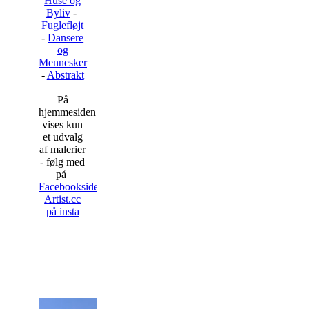
Huse og
Byliv
-
Fuglefløjt
-
Dansere
og
Mennesker
-
Abstrakt
På
hjemmesiden
vises kun
et udvalg
af malerier
- følg med
på
Facebooksiden
Artist.cc
på insta