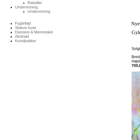
Rabatter
Undervisning
Undervisning
Nyes
Fuglefløjt
Skæve huse
Gyl
Dansere & Mennesker
Abstrakt
Kunstpakker
Solg
Bre
Høj
700,