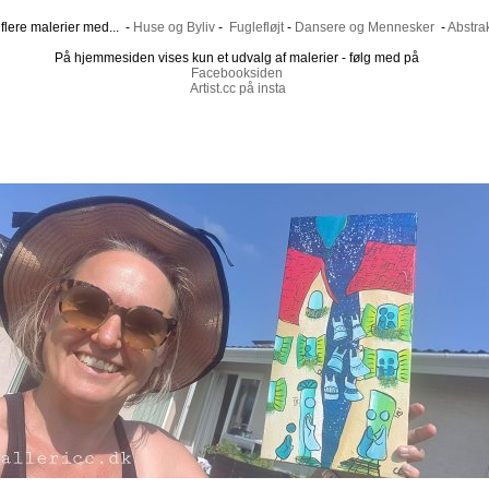
flere malerier med... -
Huse og Byliv
-
Fuglefløjt
-
Dansere og Mennesker
-
Abstrak
På hjemmesiden vises kun et udvalg af malerier - følg med på
Facebooksiden
Artist.cc på insta