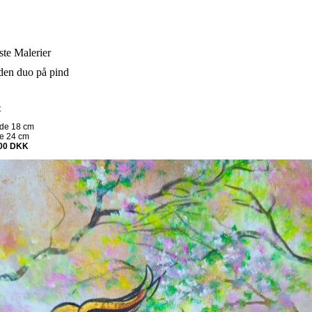
te Malerier
den duo på pind
t
dde
18
cm
de
24
cm
00
DKK