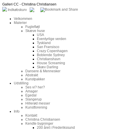
Galleri CC - Christina Christiansen
Indkøbskurv
Velkommen
Malerier
Fuglefløjt
Skæve huse
USA
Eventyrlige verden
Tyskland
San Fransisco
Crazy Copenhagen
Boblende Sydney
Christianshavn
House Screaming
Skæv Darling
Dansere & Mennesker
Abstrakt
Kunstpakker
Udstilling
Ses vi? her?
Amager
Egedal
Slangerup
Hillerød messer
Kunstforening
Info
Kontakt
Christina Christiansen
Kendte bygninger
200 året i Frederikssund