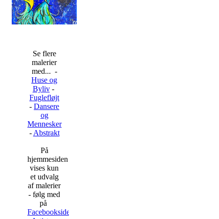
Se flere
malerier
med... -
Huse og
Byliv
-
Fuglefløjt
-
Dansere
og
Mennesker
-
Abstrakt
På
hjemmesiden
vises kun
et udvalg
af malerier
- følg med
på
Facebooksiden