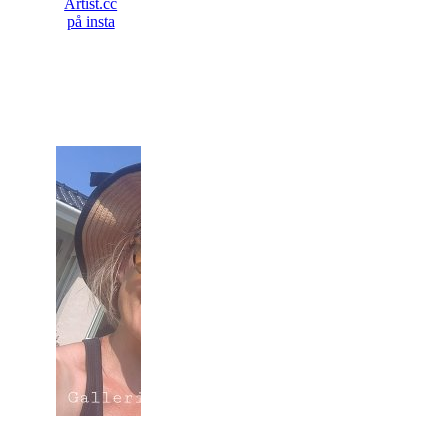
Artist.cc
på insta