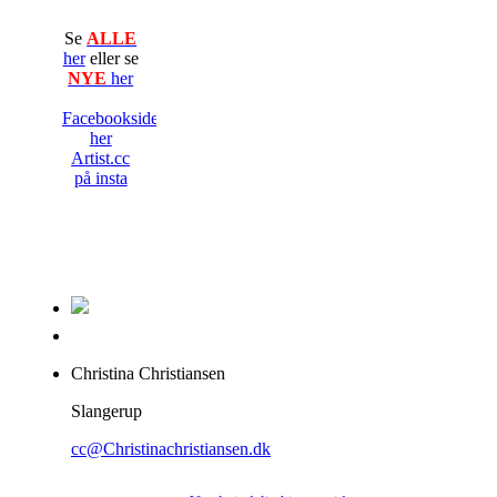
Se
ALLE
her
eller se
NYE
her
Facebooksiden
her
Artist.cc
på insta
Christina Christiansen
Slangerup
cc@Christinachristiansen.dk