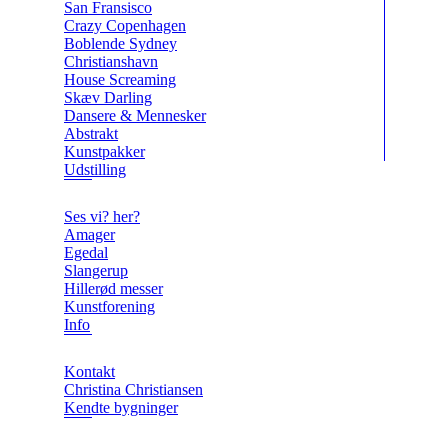
San Fransisco
Crazy Copenhagen
Boblende Sydney
Christianshavn
House Screaming
Skæv Darling
Dansere & Mennesker
Abstrakt
Kunstpakker
Udstilling
Ses vi? her?
Amager
Egedal
Slangerup
Hillerød messer
Kunstforening
Info
Kontakt
Christina Christiansen
Kendte bygninger