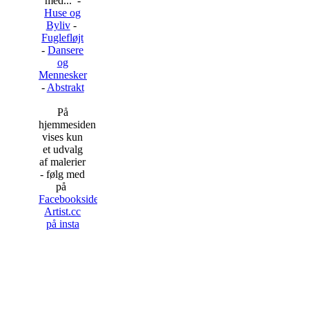
med... -
Huse og
Byliv
-
Fuglefløjt
-
Dansere
og
Mennesker
-
Abstrakt
På
hjemmesiden
vises kun
et udvalg
af malerier
- følg med
på
Facebooksiden
Artist.cc
på insta