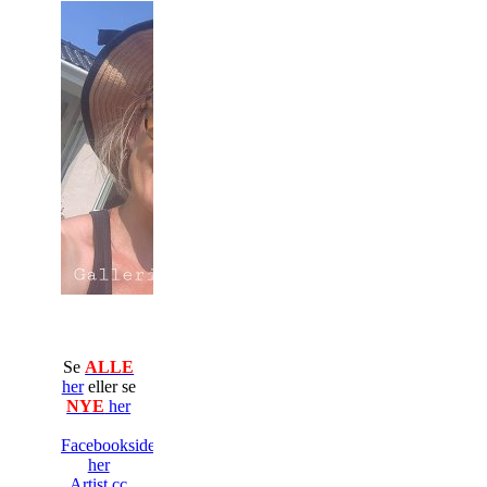
Se
ALLE
her
eller se
NYE
her
Facebooksiden
her
Artist.cc