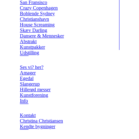
San Fransisco
Crazy Copenhagen
Boblende Sydney
Christianshavn
House Screaming
Skæv Darling
Dansere & Mennesker
Abstrakt
Kunstpakker
Udstilling
Ses vi? her?
Amager
Egedal
Slangerup
Hillerød messer
Kunstforening
Info
Kontakt
Christina Christiansen
Kendte bygninger