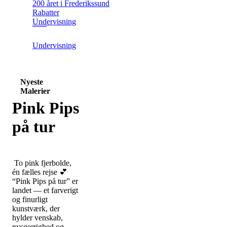
200 året i Frederikssund
Rabatter
Undervisning
Undervisning
Nyeste
Malerier
Pink Pips
på tur
To pink fjerbolde,
én fælles rejse 💕
“Pink Pips på tur” er
landet — et farverigt
og finurligt
kunstværk, der
hylder venskab,
nysgerrighed og