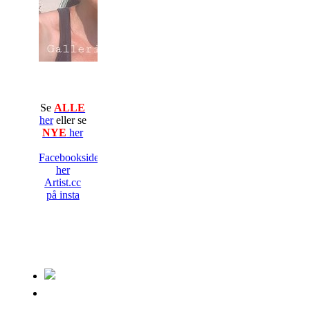
Se
ALLE
her
eller se
NYE
her
Facebooksiden
her
Artist.cc
på insta