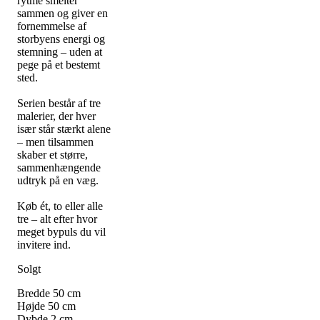
rytme smelter
sammen og giver en
fornemmelse af
storbyens energi og
stemning – uden at
pege på et bestemt
sted.
Serien består af tre
malerier, der hver
især står stærkt alene
– men tilsammen
skaber et større,
sammenhængende
udtryk på en væg.
Køb ét, to eller alle
tre – alt efter hvor
meget bypuls du vil
invitere ind.
Solgt
Bredde
50
cm
Højde
50
cm
Dybde
2
cm