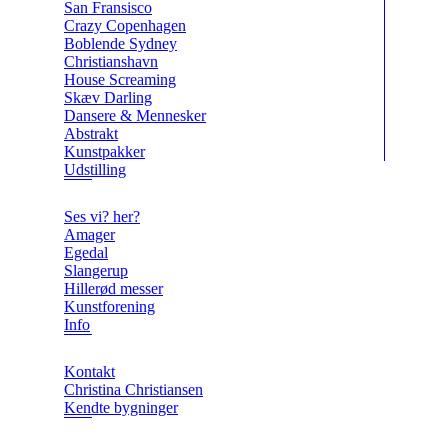
San Fransisco
Crazy Copenhagen
Boblende Sydney
Christianshavn
House Screaming
Skæv Darling
Dansere & Mennesker
Abstrakt
Kunstpakker
Udstilling
Ses vi? her?
Amager
Egedal
Slangerup
Hillerød messer
Kunstforening
Info
Kontakt
Christina Christiansen
Kendte bygninger