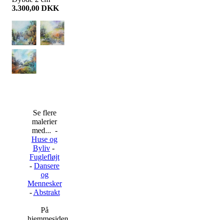
3.300,00
DKK
Se flere
malerier
med... -
Huse og
Byliv
-
Fuglefløjt
-
Dansere
og
Mennesker
-
Abstrakt
På
hjemmesiden