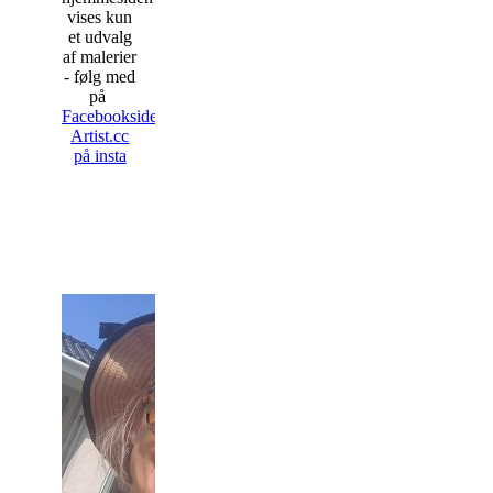
vises kun
et udvalg
af malerier
- følg med
på
Facebooksiden
Artist.cc
på insta