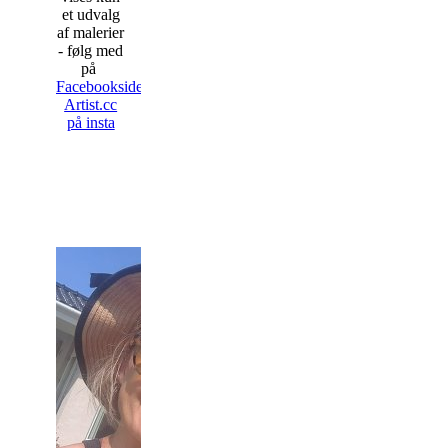
et udvalg
af malerier
- følg med
på
Facebooksiden
Artist.cc
på insta