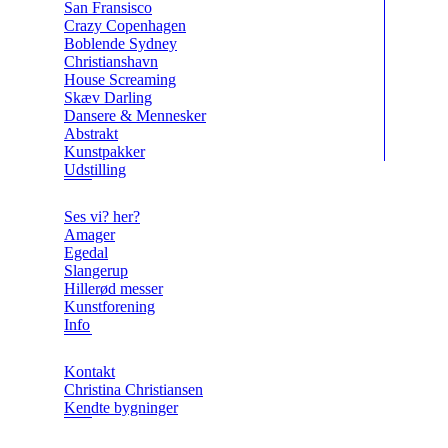
San Fransisco
Crazy Copenhagen
Boblende Sydney
Christianshavn
House Screaming
Skæv Darling
Dansere & Mennesker
Abstrakt
Kunstpakker
Udstilling
Ses vi? her?
Amager
Egedal
Slangerup
Hillerød messer
Kunstforening
Info
Kontakt
Christina Christiansen
Kendte bygninger