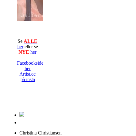
Se
ALLE
her
eller se
NYE
her
Facebooksiden
her
Artist.cc
på insta
Christina Christiansen