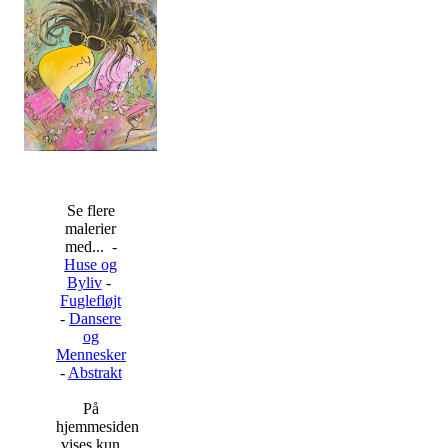
Se flere
malerier
med... -
Huse og
Byliv
-
Fuglefløjt
-
Dansere
og
Mennesker
-
Abstrakt
På
hjemmesiden
vises kun