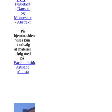
Fuglefløjt
-
Dansere
og
Mennesker
-
Abstrakt
På
hjemmesiden
vises kun
et udvalg
af malerier
- følg med
på
Facebooksiden
Artist.cc
på insta