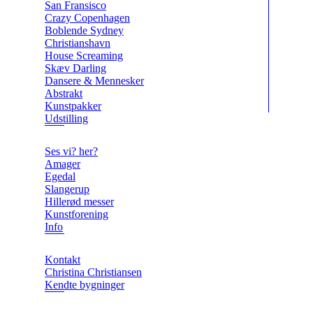
San Fransisco
Crazy Copenhagen
Boblende Sydney
Christianshavn
House Screaming
Skæv Darling
Dansere & Mennesker
Abstrakt
Kunstpakker
Udstilling
Ses vi? her?
Amager
Egedal
Slangerup
Hillerød messer
Kunstforening
Info
Kontakt
Christina Christiansen
Kendte bygninger