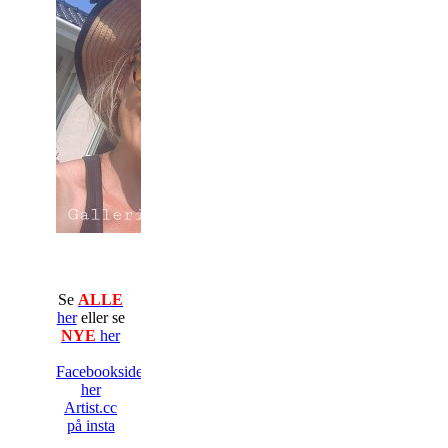
Se
ALLE
her
eller se
NYE
her
Facebooksiden
her
Artist.cc
på insta