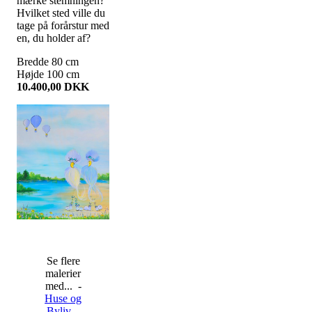
mærke stemningen?
Hvilket sted ville du
tage på forårstur med
en, du holder af?
Bredde
80
cm
Højde
100
cm
10.400,00
DKK
Se flere
malerier
med... -
Huse og
Byliv
-