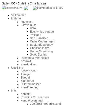
Galleri CC - Christina Christiansen
Indkøbskurv
Velkommen
Malerier
Fuglefløjt
Skæve huse
USA
Eventyrlige verden
Tyskland
San Fransisco
Crazy Copenhagen
Boblende Sydney
Christianshavn
House Screaming
Skæv Darling
Dansere & Mennesker
Abstrakt
Kunstpakker
Udstilling
Ses vi? her?
Amager
Egedal
Slangerup
Hillerød messer
Kunstforening
Info
Kontakt
Christina Christiansen
Kendte bygninger
200 året i Frederikssund