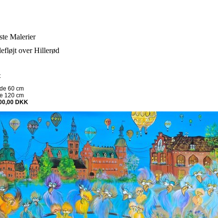
te Malerier
efløjt over Hillerød
t
dde
60
cm
de
120
cm
00,00
DKK