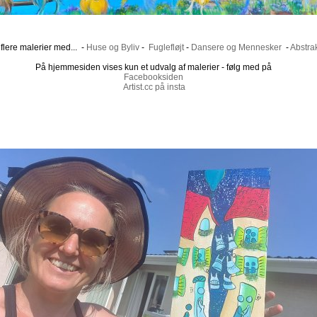
flere malerier med... -
Huse og Byliv
-
Fuglefløjt
-
Dansere og Mennesker
-
Abstrak
På hjemmesiden vises kun et udvalg af malerier - følg med på
Facebooksiden
Artist.cc på insta