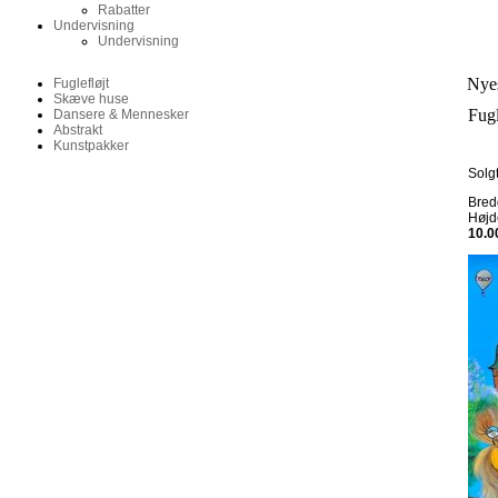
Rabatter
Undervisning
Undervisning
Nyes
Fuglefløjt
Skæve huse
Fugl
Dansere & Mennesker
Abstrakt
Kunstpakker
Solg
Bre
Høj
10.0