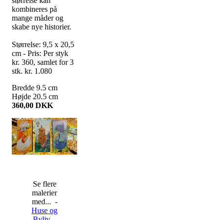
størrelse kan
kombineres på
mange måder og
skabe nye historier.
Størrelse: 9,5 x 20,5
cm - Pris: Per styk
kr. 360, samlet for 3
stk. kr. 1.080
Bredde
9.5
cm
Højde
20.5
cm
360,00
DKK
Se flere
malerier
med... -
Huse og
Byliv
-