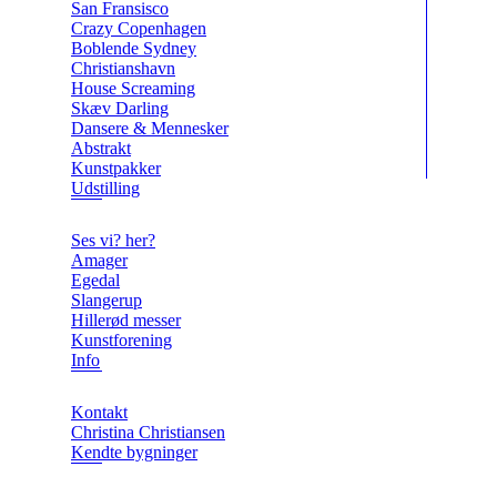
San Fransisco
Crazy Copenhagen
Boblende Sydney
Christianshavn
House Screaming
Skæv Darling
Dansere & Mennesker
Abstrakt
Kunstpakker
Udstilling
Ses vi? her?
Amager
Egedal
Slangerup
Hillerød messer
Kunstforening
Info
Kontakt
Christina Christiansen
Kendte bygninger