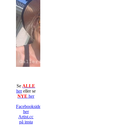
Se
ALLE
her
eller se
NYE
her
Facebooksiden
her
Artist.cc
på insta