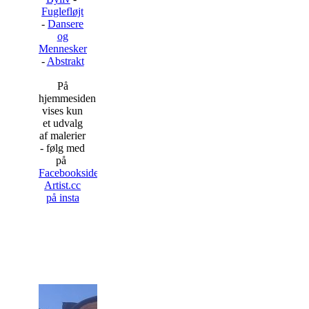
Fuglefløjt
-
Dansere
og
Mennesker
-
Abstrakt
På
hjemmesiden
vises kun
et udvalg
af malerier
- følg med
på
Facebooksiden
Artist.cc
på insta