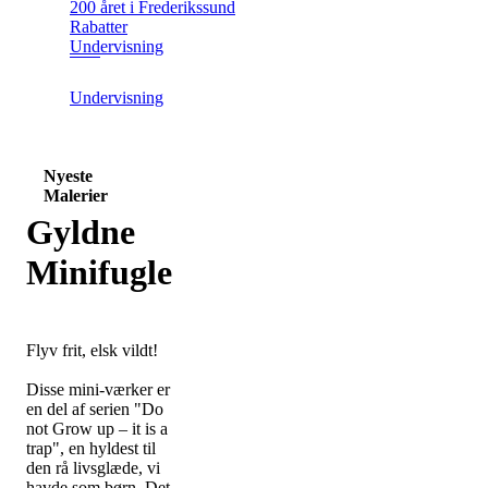
200 året i Frederikssund
Rabatter
Undervisning
Undervisning
Nyeste
Malerier
Gyldne
Minifugle
Flyv frit, elsk vildt!
Disse mini-værker er
en del af serien "Do
not Grow up – it is a
trap", en hyldest til
den rå livsglæde, vi
havde som børn. Det