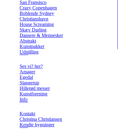
San Fransisco
Crazy Copenhagen
Boblende Sydney
Christianshavn
House Screaming
Skæv Darling
Dansere & Mennesker
Abstrakt
Kunstpakker
Udstilling
Ses vi? her?
Amager
Egedal
Slangerup
Hillerød messer
Kunstforening
Info
Kontakt
Christina Christiansen
Kendte bygninger