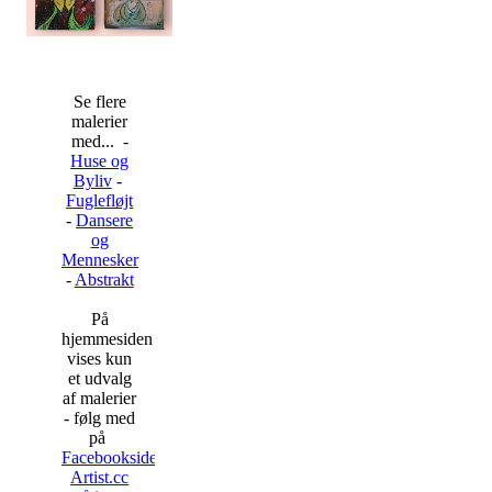
Se flere
malerier
med... -
Huse og
Byliv
-
Fuglefløjt
-
Dansere
og
Mennesker
-
Abstrakt
På
hjemmesiden
vises kun
et udvalg
af malerier
- følg med
på
Facebooksiden
Artist.cc