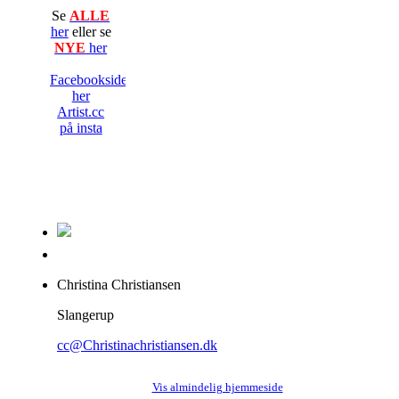
Se
ALLE
her
eller se
NYE
her
Facebooksiden
her
Artist.cc
på insta
Christina Christiansen
Slangerup
cc@Christinachristiansen.dk
Vis almindelig hjemmeside