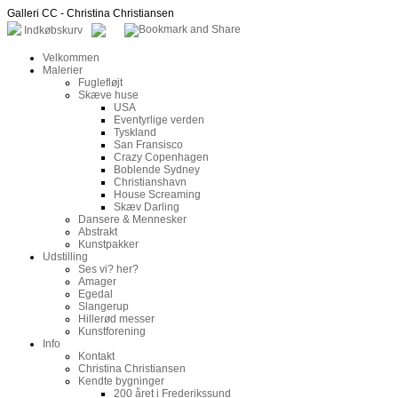
Galleri CC - Christina Christiansen
Indkøbskurv
Velkommen
Malerier
Fuglefløjt
Skæve huse
USA
Eventyrlige verden
Tyskland
San Fransisco
Crazy Copenhagen
Boblende Sydney
Christianshavn
House Screaming
Skæv Darling
Dansere & Mennesker
Abstrakt
Kunstpakker
Udstilling
Ses vi? her?
Amager
Egedal
Slangerup
Hillerød messer
Kunstforening
Info
Kontakt
Christina Christiansen
Kendte bygninger
200 året i Frederikssund