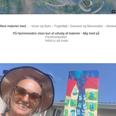
flere malerier med... -
Huse og Byliv
-
Fuglefløjt
-
Dansere og Mennesker
-
Abstrak
På hjemmesiden vises kun et udvalg af malerier - følg med på
Facebooksiden
Artist.cc på insta