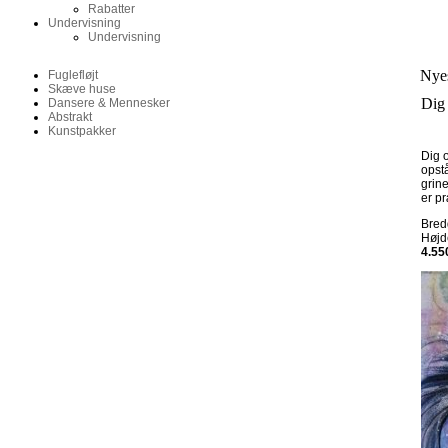
Rabatter
Undervisning
Undervisning
Nyes
Fuglefløjt
Skæve huse
Dig 
Dansere & Mennesker
Abstrakt
Kunstpakker
Dig o
opstå
grine
er pr
Bre
Høj
4.55