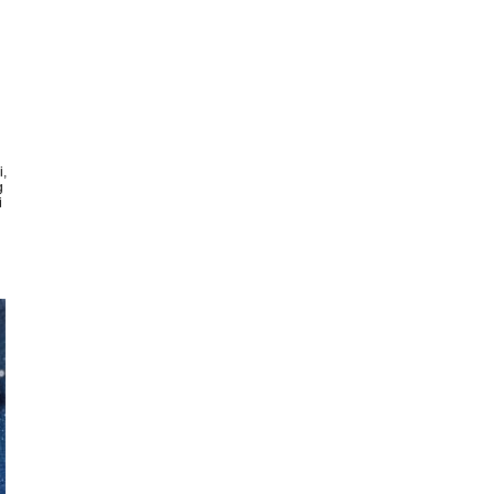
i,
g
i