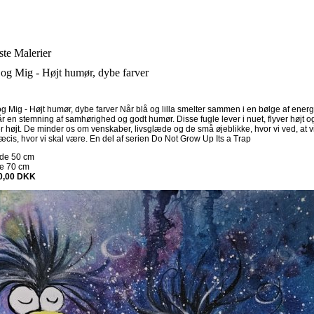
te Malerier
og Mig - Højt humør, dybe farver
g Mig - Højt humør, dybe farver Når blå og lilla smelter sammen i en bølge af energ
r en stemning af samhørighed og godt humør. Disse fugle lever i nuet, flyver højt o
r højt. De minder os om venskaber, livsglæde og de små øjeblikke, hvor vi ved, at v
æcis, hvor vi skal være. En del af serien Do Not Grow Up Its a Trap
dde
50
cm
de
70
cm
0,00
DKK