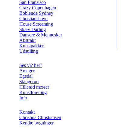
San Fransisco
Crazy Copenhagen
Boblende Sydney
Christianshavn
House Screaming
Skæv Darling
Dansere & Mennesker
Abstrakt
Kunstpakker
Udstilling
Ses vi? her?
Amager
Egedal
Slangerup
Hillerød messer
Kunstforening
Info
Kontakt
Christina Christiansen
Kendte bygninger