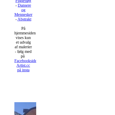
Fuglefløjt
-
Dansere
og
Mennesker
-
Abstrakt
På
hjemmesiden
vises kun
et udvalg
af malerier
- følg med
på
Facebooksiden
Artist.cc
på insta