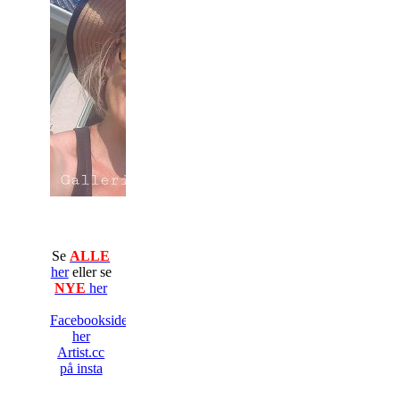
Se
ALLE
her
eller se
NYE
her
Facebooksiden
her
Artist.cc
på insta