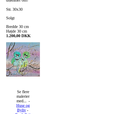
drømmer om?
Str. 30x30
Solgt
Bredde
30
cm
Højde
30
cm
1.200,00
DKK
Se flere
malerier
med... -
Huse og
Byliv
-